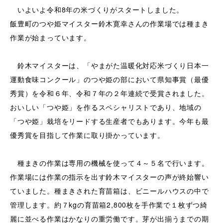
いよいよ令和8年の米づくりがスタートしました。
飯豊町のつや姫マイスター鈴木寛幸さんの作業場では種まき
作業が始まっています。
鈴木マイスターは、「やまがた温暖化対応米づくり日本一
運動食味コンクール」のつや姫の部において県知事賞（最優
秀賞）を令和６年、令和７年の２年連続で受賞されました。
おいしい「つや姫」を作るスペシャリストであり、地域の
「つや姫」栽培をリードする生産者でもあります。今年も最
優秀賞を目指して作業に取り掛かっています。
種まきの作業は専用の機械を使って４～５名で行います。
作業場には作業の指示を出す鈴木マイスターの声が終始響い
ていました。種まきされた育苗箱は、ビニールハウスの中で
管理します。約７kgの育苗箱2,800枚を手作業で１枚ずつ綺
麗に並べる作業はかなりの重労働です。芽が出揃うまでの期