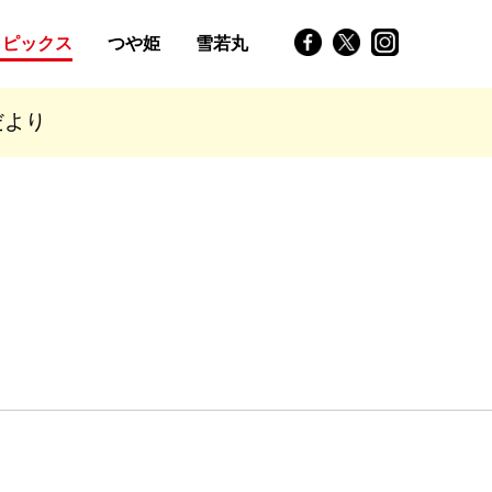
トピックス
つや姫
雪若丸
だより