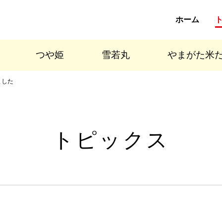
ホーム
つや姫
雪若丸
やまがた米
ました
トピックス